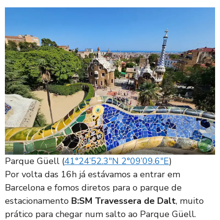
Parque Güell (
41°24’52.3″N 2°09’09.6″E
)
Por volta das 16h já estávamos a entrar em
Barcelona e fomos diretos para o parque de
estacionamento
B:SM Travessera de Dalt
, muito
prático para chegar num salto ao Parque Güell.