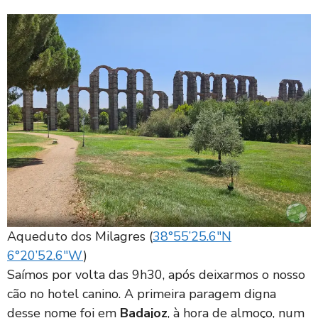
Aqueduto dos Milagres (
38°55’25.6″N
6°20’52.6″W
)
Saímos por volta das 9h30, após deixarmos o nosso
cão no hotel canino. A primeira paragem digna
desse nome foi em
Badajoz
, à hora de almoço, num