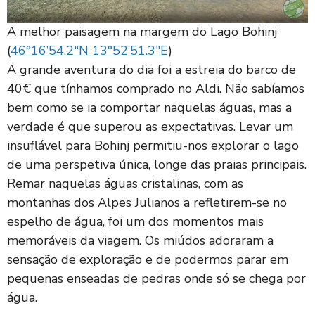
A melhor paisagem na margem do Lago Bohinj
(
46°16’54.2″N 13°52’51.3″E
)
A grande aventura do dia foi a estreia do barco de
40€ que tínhamos comprado no Aldi. Não sabíamos
bem como se ia comportar naquelas águas, mas a
verdade é que superou as expectativas. Levar um
insuflável para Bohinj permitiu-nos explorar o lago
de uma perspetiva única, longe das praias principais.
Remar naquelas águas cristalinas, com as
montanhas dos Alpes Julianos a refletirem-se no
espelho de água, foi um dos momentos mais
memoráveis da viagem. Os miúdos adoraram a
sensação de exploração e de podermos parar em
pequenas enseadas de pedras onde só se chega por
água.