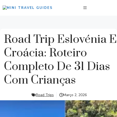
Saltar
MENU
para
o
conteúdo
Road Trip Eslovénia E
Croácia: Roteiro
Completo De 31 Dias
Com Crianças
Road Trips
Março 2, 2026